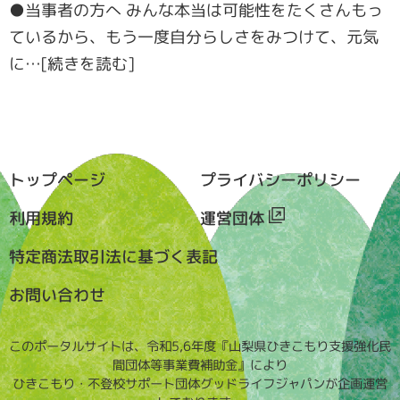
●当事者の方へ みんな本当は可能性をたくさんもっ
ているから、もう一度自分らしさをみつけて、元気
に…[続きを読む]
トップページ
プライバシーポリシー
利用規約
運営団体
特定商法取引法に基づく表記
お問い合わせ
このポータルサイトは、令和5,6年度『山梨県ひきこもり支援強化民
間団体等事業費補助金』により
ひきこもり・不登校サポート団体グッドライフジャパンが企画運営