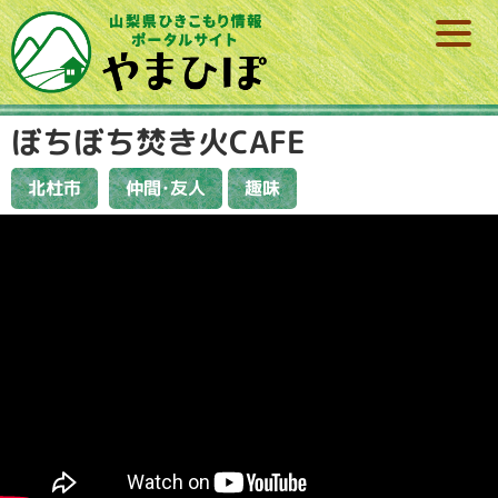
ぼちぼち焚き火CAFE
仲間･友人
北杜市
趣味