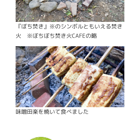
『ぼち焚き』※のシンボルともいえる焚き
火 ※ぼちぼち焚き火CAFEの略
味噌田楽を焼いて食べました